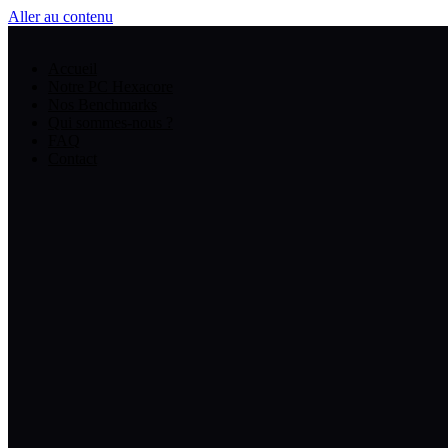
Aller au contenu
Accueil
Notre PC Hexacore
Nos Benchmarks
Qui sommes-nous ?
FAQ
Contact