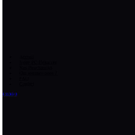
Accueil
Notre PC Hexacore
Nos Benchmarks
Qui sommes-nous ?
FAQ
Contact
€
0.00
0